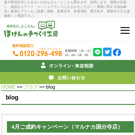
香川県高松市にお住まいのみなさん！とことん聞きます、説明します。保険の見直
し、相談ならアーク・インシュアランスにおまかせください！保険に関する悩み解
消！最適なプランをご提案！徳島、善通寺市、多度津町、鹿児島市、鹿屋市の方も遠
慮無くご相談下さい。
無料相談窓口
営業時間 ［月～土］
10：00～18：00
HOME
>>
ブログ
>> blog
blog
4月ご成約キャンペーン（マルナカ国分寺店）