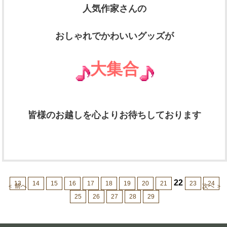
人気作家さんの
おしゃれでかわいいグッズが
大集合
皆様のお越しを心よりお待ちしております
22
13
14
15
16
17
18
19
20
21
23
24
＜ 前へ
次へ ＞
25
26
27
28
29