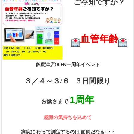
ご存知ですか？
血管年齢
多度津店OPEN一周年イベント
３／４～３/６ ３日間限り
1周年
お陰さまで
感謝の気持ちを込めて
病院に 行って測定するのは 面倒だな
ぁ
･・･