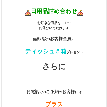
日用品詰め合わせ
お好きな商品を １つ
お選びいただけます
お客様全員
無料相談の
に
ティッシュ５箱
プレゼント
さらに
お電話
ご予約
お客様
での
の
には
プラス