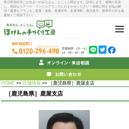
香川県高松市にお住まいのみなさん！とことん聞きます、説明します。保険の見直
し、相談ならアーク・インシュアランスにおまかせください！保険に関する悩み解
消！最適なプランをご提案！徳島、善通寺市、多度津町、鹿児島市、鹿屋市の方も遠
慮無くご相談下さい。
無料相談窓口
営業時間 ［月～土］
10：00～18：00
HOME
>>
店舗情報
>> ［鹿児島県］鹿屋支店
［鹿児島県］鹿屋支店