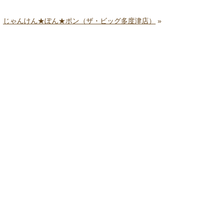
じゃんけん★ぽん★ポン（ザ・ビッグ多度津店）
»