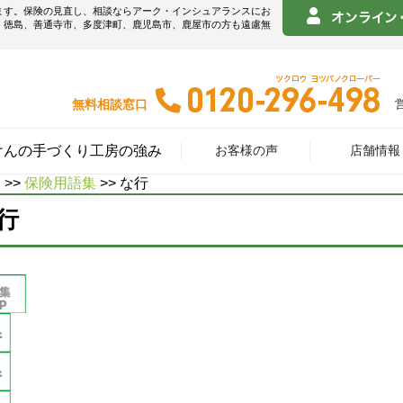
ます。保険の見直し、相談ならアーク・インシュアランスにお
！徳島、善通寺市、多度津町、鹿児島市、鹿屋市の方も遠慮無
無料相談窓口
けんの手づくり工房の強み
お客様の声
店舗情報
E
>>
保険用語集
>> な行
行