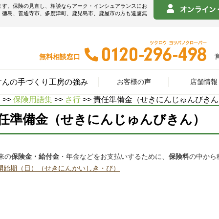
ます。保険の見直し、相談ならアーク・インシュアランスにお
！徳島、善通寺市、多度津町、鹿児島市、鹿屋市の方も遠慮無
無料相談窓口
けんの手づくり工房の強み
お客様の声
店舗情報
E
>>
保険用語集
>>
さ行
>> 責任準備金（せきにんじゅんびき
任準備金（せきにんじゅんびきん）
来の
保険金・給付金
・年金などをお支払いするために、
保険料
の中から
開始期（日）（せきにんかいしき・び）