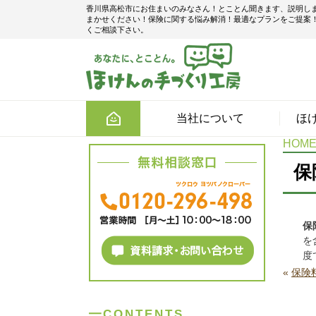
香川県高松市にお住まいのみなさん！とことん聞きます、説明し
まかせください！保険に関する悩み解消！最適なプランをご提案
くご相談下さい。
当社について
ほ
HOM
保
保
を
度
«
保険