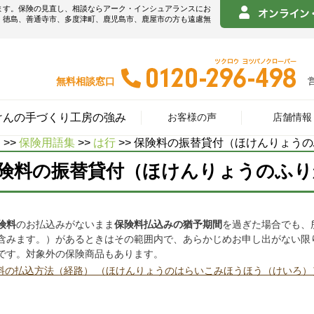
ます。保険の見直し、相談ならアーク・インシュアランスにお
！徳島、善通寺市、多度津町、鹿児島市、鹿屋市の方も遠慮無
無料相談窓口
けんの手づくり工房の強み
お客様の声
店舗情報
E
>>
保険用語集
>>
は行
>> 保険料の振替貸付（ほけんりょう
険料の振替貸付（ほけんりょうのふり
険料
のお払込みがないまま
保険料払込みの猶予期間
を過ぎた場合でも、
含みます。）があるときはその範囲内で、あらかじめお申し出がない限
です。対象外の保険商品もあります。
料の払込方法（経路） （ほけんりょうのはらいこみほうほう（けいろ）