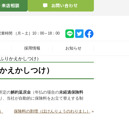
営業時間 ［月～土］
10：00～18：00
採用情報
お知らせ
のふりかえかしつけ）
かえかしつけ）
所定の
解約返戻金
（年払の場合の
未経過保険料
り、当社が自動的に保険料をお立て替えする制
）
保険料の割増（ほけんりょうのわりまし）
»