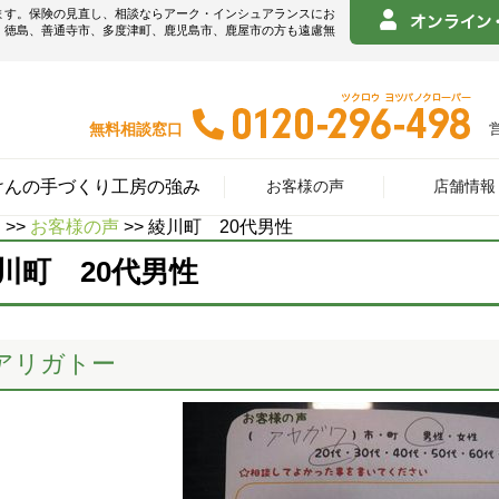
ます。保険の見直し、相談ならアーク・インシュアランスにお
！徳島、善通寺市、多度津町、鹿児島市、鹿屋市の方も遠慮無
無料相談窓口
けんの手づくり工房の強み
お客様の声
店舗情報
E
>>
お客様の声
>> 綾川町 20代男性
川町 20代男性
アリガトー