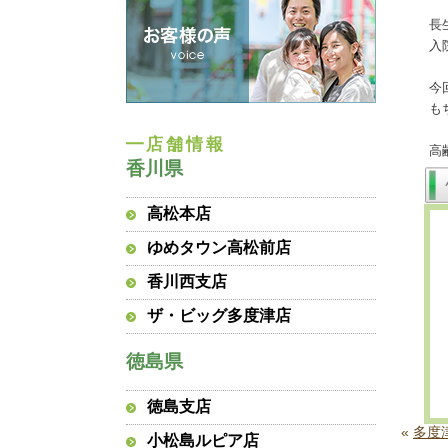
長
入
今
も
高
香川県
高松本店
ゆめタウン高松前店
香川西支店
ザ・ビッグ多度津店
徳島県
徳島支店
«
多度
小松島ルピア店