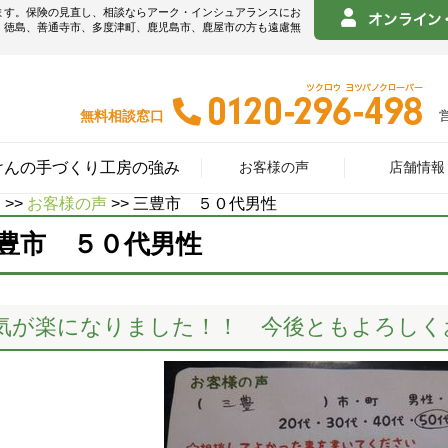
ます。保険の見直し、相談ならアーク・インシュアランスにお
！徳島、善通寺市、多度津町、鹿児島市、鹿屋市の方も遠慮無
無料相談窓口
けんの手づくり工房の強み
お客様の声
店舗情報
E
>>
お客様の声
>> 三豊市 ５０代男性
豊市 ５０代男性
気が楽になりました！！ 今後ともよろしく