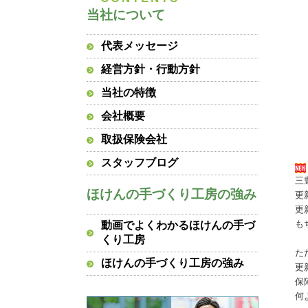
当社について
代表メッセージ
経営方針・行動方針
当社の特徴
会社概要
取扱保険会社
スタッフブログ
三
ほけんの手づくり工房の強み
更
更
も
動画でよくわかるほけんの手づ
くり工房
た
ほけんの手づくり工房の強み
更
保
何