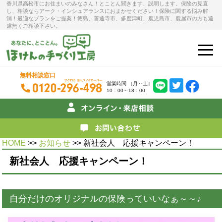
香川県高松市にお住まいのみなさん！とことん聞きます、説明します。保険の見直
し、相談ならアーク・インシュアランスにおまかせください！保険に関する悩み解
消！最適なプランをご提案！徳島、善通寺市、多度津町、鹿児島市、鹿屋市の方も遠
慮無くご相談下さい。
無料相談窓口
営業時間 ［月～土］
10：00～18：00
HOME
>>
お知らせ
>> 新社会人 応援キャンペーン！
新社会人 応援キャンペーン！
自分だけのオリジナルの保険っていいなぁ～～♪