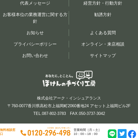
代表メッセージ
経営方針・行動方針
お客様本位の業務運営に関する方
勧誘方針
針
お知らせ
よくある質問
プライバシーポリシー
オンライン・来店相談
お問い合わせ
サイトマップ
株式会社アーク・インシュアランス
〒760-0077香川県高松市上福岡町2060番地24 アセット上福岡ビル2F
TEL.087-802-3783 FAX.050-3737-3042
無料相談窓
営業時間［月～土］
COPYRIGHT © 高松｜保険の見直し、相談｜アーク・インシュアランス ALL RIGHTS RESERVED.
口
10：00～18：00