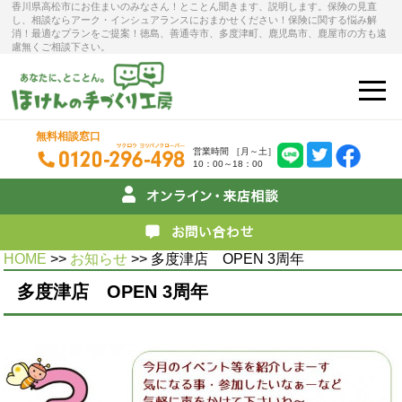
香川県高松市にお住まいのみなさん！とことん聞きます、説明します。保険の見直
し、相談ならアーク・インシュアランスにおまかせください！保険に関する悩み解
消！最適なプランをご提案！徳島、善通寺市、多度津町、鹿児島市、鹿屋市の方も遠
慮無くご相談下さい。
無料相談窓口
営業時間 ［月～土］
10：00～18：00
HOME
>>
お知らせ
>> 多度津店 OPEN 3周年
多度津店 OPEN 3周年