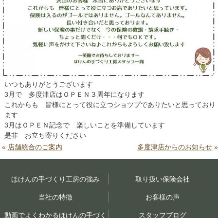
いつもありがとうございます
3月で 多度津店はＯＰＥＮ３周年になります
これからも 皆様にとって役に立つショツプでありたいと思っており
ます
3月はＯＰＥＮ記念で 楽しいことを準備しています
是非 お立ち寄りください
«
店舗統合のご案内
多度津店からのお知らせ
»
ほけんの手づくり工房の強み
取り扱い保険会社
当社の特徴
お客様の声
動画でよくわかるほけんの手づく
スタッフブログ