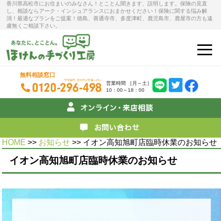
香川県高松市にお住まいのみなさん！とことん聞きます、説明します。保険の見直
し、相談ならアーク・インシュアランスにおまかせください！保険に関する悩み解
消！最適なプランをご提案！徳島、善通寺市、多度津町、鹿児島市、鹿屋市の方も遠
慮無くご相談下さい。
無料相談窓口
営業時間 ［月～土］
10：00～18：00
HOME
>>
お知らせ
>> イオン高知旭町店臨時休業のお知らせ
イオン高知旭町店臨時休業のお知らせ